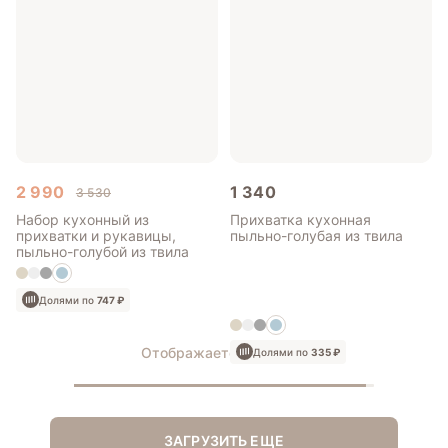
2 990
1 340
3 530
Набор кухонный из
Прихватка кухонная
прихватки и рукавицы,
пыльно-голубая из твила
пыльно-голубой из твила
Долями по
747 ₽
Отображается
36
из 37
Долями по
335 ₽
ЗАГРУЗИТЬ ЕЩЕ