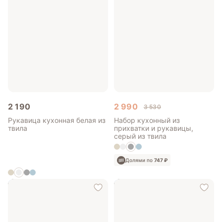
2 190
2 990
3 530
Рукавица кухонная белая из
Набор кухонный из
твила
прихватки и рукавицы,
серый из твила
Долями по
747 ₽
Долями по
547 ₽