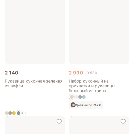
2 140
2 990
3 530
Рукавица кухонная зеленая
Набор кухонный из
из вафли
прихватки и рукавицы,
бежевый из твила
Долями по
747 ₽
+3
Долями по
535 ₽