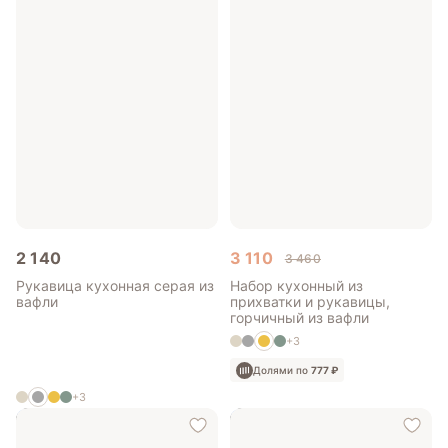
2 140
3 110
3 460
Рукавица кухонная серая из
Набор кухонный из
вафли
прихватки и рукавицы,
горчичный из вафли
+3
Долями по
777 ₽
+3
Долями по
535 ₽