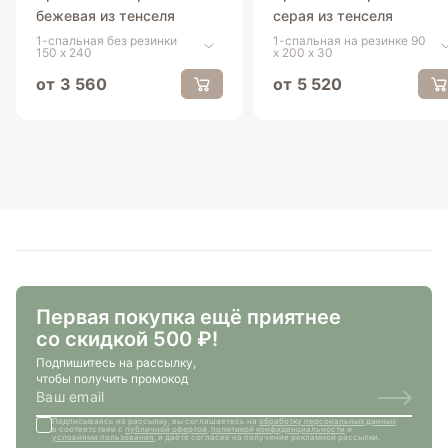
бежевая из тенселя
серая из тенселя
1-спальная без резинки
1-спальная на резинке 90
150 х 240
х 200 х 30
от
3 560
от
5 520
Первая покупка ещё приятнее
со скидкой 500 ₽!
Подпишитесь на рассылку,
чтобы получить промокод
Подписываясь на рассылку, вы соглашаетесь на
обработку персональных данных
в соответствии с
публичной офертой
,
политикой конфиденциальности
и
условиями пользования
, и даёте согласие на получение рекламной рассылки.