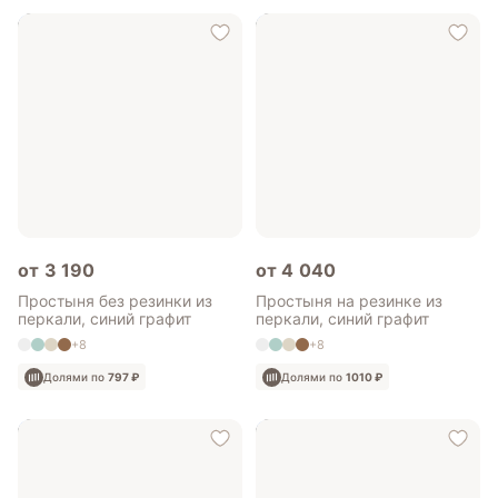
от 3 190
от 4 040
Простыня без резинки из
Простыня на резинке из
перкали, синий графит
перкали, синий графит
+8
+8
Долями по
797 ₽
Долями по
1010 ₽