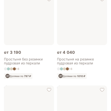
от 3 190
от 4 040
Простыня без резинки
Простыня на резинке
пудровая из перкали
пудровая из перкали
+8
+8
Долями по
797 ₽
Долями по
1010 ₽