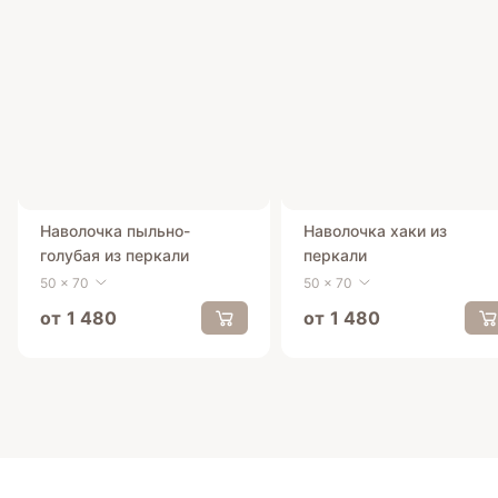
Наволочка пыльно-
Наволочка хаки из
голубая из перкали
перкали
50 x 70
50 x 70
от
1 480
от
1 480