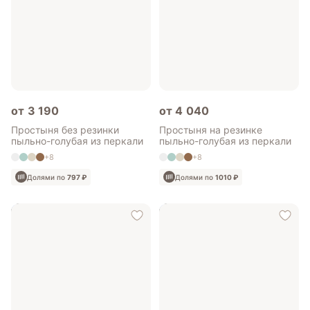
от 3 190
от 4 040
Простыня без резинки
Простыня на резинке
пыльно-голубая из перкали
пыльно-голубая из перкали
+8
+8
Долями по
797 ₽
Долями по
1010 ₽