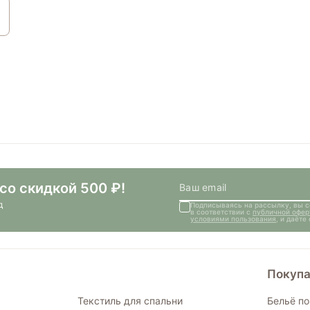
со скидкой 500 ₽!
д
Подписываясь на рассылку, вы 
в соответствии с
публичной офер
условиями пользования
, и даёт
Покупа
Текстиль для спальни
Бельё п