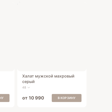
Халат мужской махровый
серый
48
от 10 990
НУ
В КОРЗИНУ