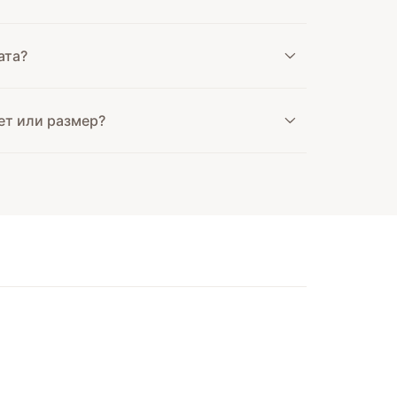
ата?
ет или размер?