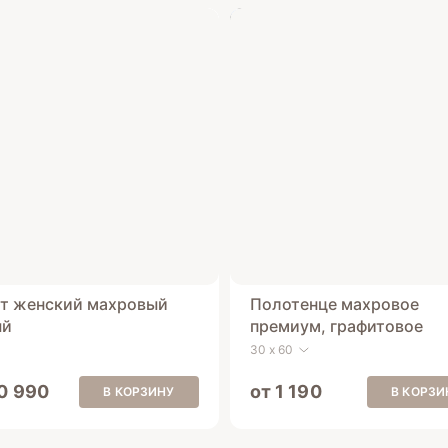
т женский махровый
Полотенце махровое
ый
премиум, графитовое
30 х 60
10 990
от 1 190
В КОРЗИНУ
В КОРЗИ