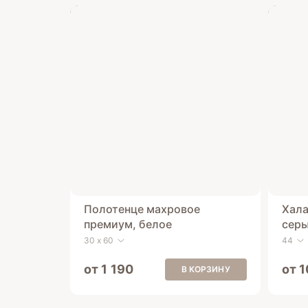
Полотенце махровое
Хала
премиум, белое
сер
30 х 60
44
от 1 190
от 
В КОРЗИНУ