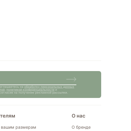
соглашаетесь на
обработку персональных данных
той
,
политикой конфиденциальности
и
е согласие на получение рекламной рассылки.
телям
О нас
о вашим размерам
О бренде