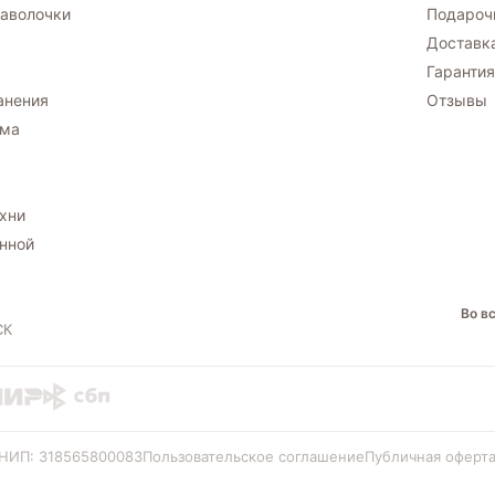
аволочки
Подароч
Доставка
Гарантия
анения
Отзывы
ома
ухни
анной
Во в
СК
РНИП: 318565800083
Пользовательское соглашение
Публичная оферт