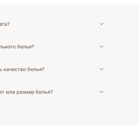
ата?
льного белья?
ь качество белья?
ет или размер белья?