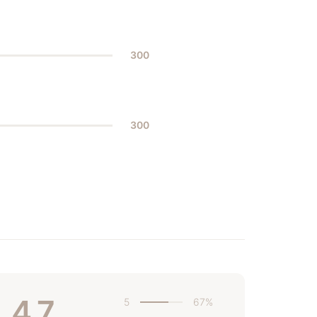
300
300
4.7
5
67%