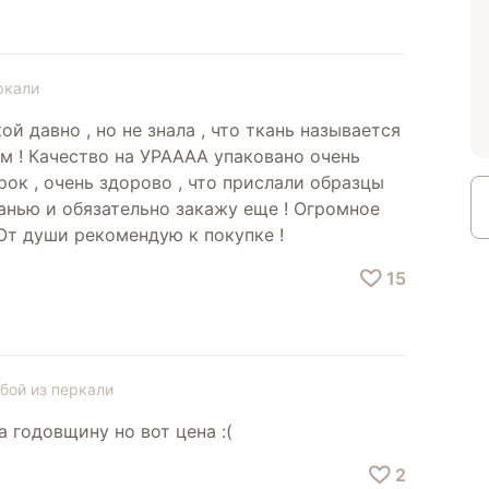
ркали
ой давно , но не знала , что ткань называется
м ! Качество на УРАААА упаковано очень
рок , очень здорово , что прислали образцы
канью и обязательно закажу еще ! Огромное
От души рекомендую к покупке !
15
бой из перкали
а годовщину но вот цена :(
2