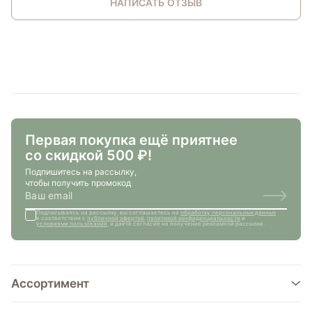
НАПИСАТЬ ОТЗЫВ
Первая покупка ещё приятнее
со скидкой 500 ₽!
Подпишитесь на рассылку,
чтобы получить промокод
Подписываясь на рассылку, вы соглашаетесь на
обработку персональных данных
в соответствии с
публичной офертой
,
политикой конфиденциальности
и
условиями пользования
, и даёте согласие на получение рекламной рассылки.
Ассортимент