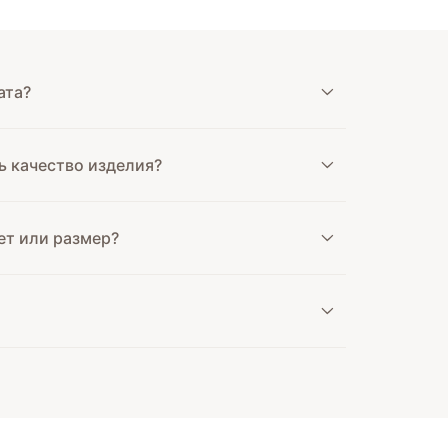
ата?
ь качество изделия?
ет или размер?