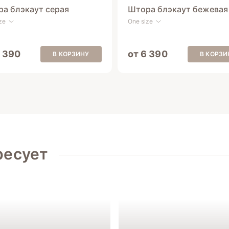
а блэкаут серая
Штора блэкаут бежевая
ze
One size
6 390
от 6 390
В КОРЗИНУ
В КОРЗИ
ресует