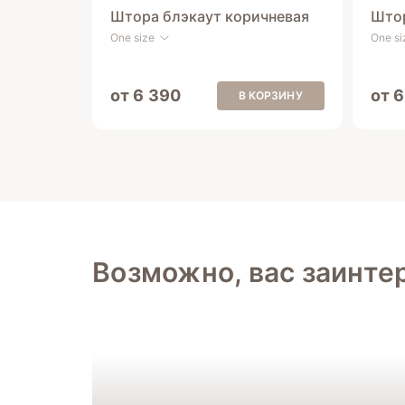
Штора блэкаут коричневая
Штор
One size
One si
от 6 390
от 
В КОРЗИНУ
Возможно, вас заинте